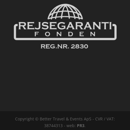
Copyright © Better Travel & Events ApS - CVR / VAT:
38744313 - web:
PR3
.