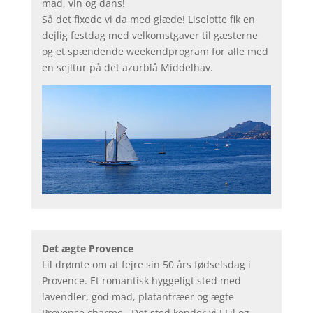
mad, vin og dans!
Så det fixede vi da med glæde! Liselotte fik en
dejlig festdag med velkomstgaver til gæsterne
og et spændende weekendprogram for alle med
en sejltur på det azurblå Middelhav.
Det ægte Provence
Lil drømte om at fejre sin 50 års fødselsdag i
Provence. Et romantisk hyggeligt sted med
lavendler, god mad, platantræer og ægte
Provence charme. Det sted kender vi ! Lil og