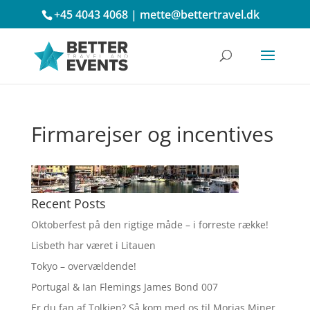
+45 4043 4068
|
mette@bettertravel.dk
Firmarejser og incentives
Recent Posts
Oktoberfest på den rigtige måde – i forreste række!
Lisbeth har været i Litauen
Tokyo – overvældende!
Portugal & Ian Flemings James Bond 007
Er du fan af Tolkien? Så kom med os til Morias Miner