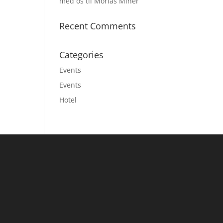
med os til Morias Miner
Recent Comments
Categories
Events
Events
Hotel