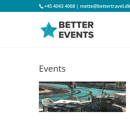
+45 4043 4068
|
mette@bettertravel.d
Events