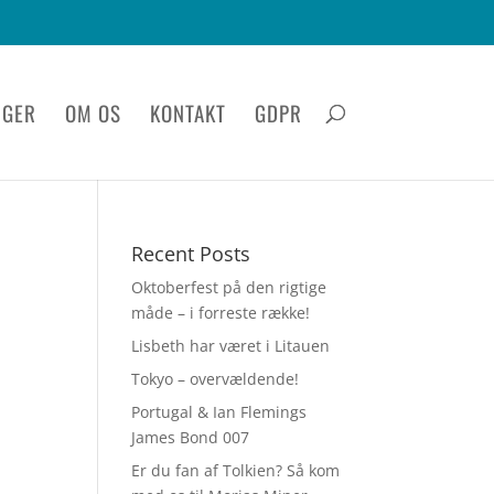
IGER
OM OS
KONTAKT
GDPR
Recent Posts
Oktoberfest på den rigtige
måde – i forreste række!
Lisbeth har været i Litauen
Tokyo – overvældende!
Portugal & Ian Flemings
James Bond 007
Er du fan af Tolkien? Så kom