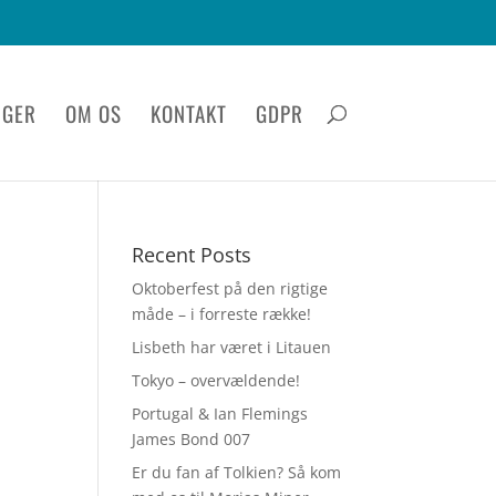
IGER
OM OS
KONTAKT
GDPR
Recent Posts
Oktoberfest på den rigtige
måde – i forreste række!
Lisbeth har været i Litauen
Tokyo – overvældende!
Portugal & Ian Flemings
James Bond 007
Er du fan af Tolkien? Så kom