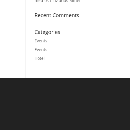
med os til Morias Miner
Recent Comments
Categories
Events
Events
Hotel