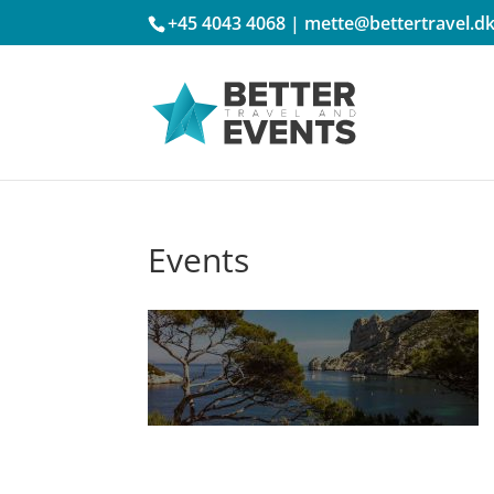
+45 4043 4068
|
mette@bettertravel.d
Events