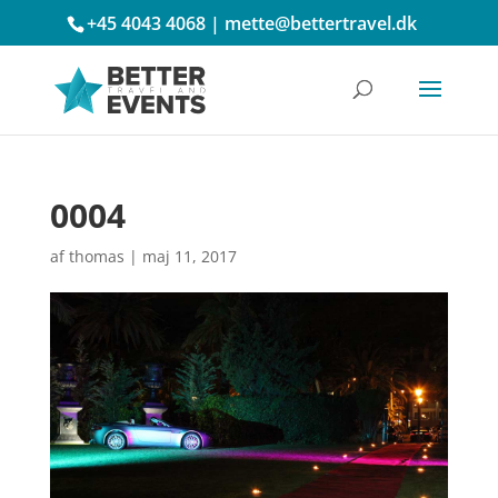
+45 4043 4068
|
mette@bettertravel.dk
0004
af
thomas
|
maj 11, 2017