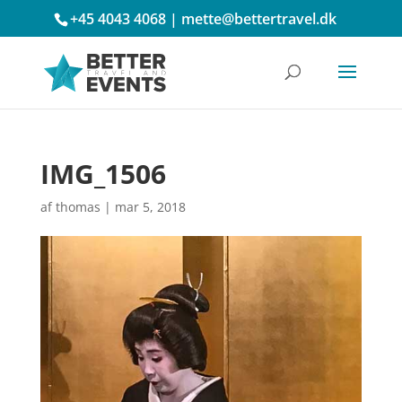
+45 4043 4068
|
mette@bettertravel.dk
IMG_1506
af
thomas
|
mar 5, 2018