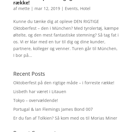
række!
af
mette
|
mar 12, 2019
|
Events
,
Hotel
Kunne du tænke dig at opleve DEN RIGTIGE
Oktoberfest – den i München? Med tyrolertøj, kæmpe
øltelte, og den mest fantastiske stemning? Så tag fat i
os. Vi er klar med en tur til dig og dine kunder,
partnere, kolleger og venner. Turen går til München,
I bor på...
Recent Posts
Oktoberfest på den rigtige måde – i forreste række!
Lisbeth har været i Litauen
Tokyo – overvældende!
Portugal & Ian Flemings James Bond 007
Er du fan af Tolkien? Så kom med os til Morias Miner