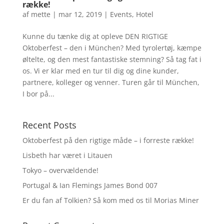
række!
af
mette
|
mar 12, 2019
|
Events
,
Hotel
Kunne du tænke dig at opleve DEN RIGTIGE
Oktoberfest – den i München? Med tyrolertøj, kæmpe
øltelte, og den mest fantastiske stemning? Så tag fat i
os. Vi er klar med en tur til dig og dine kunder,
partnere, kolleger og venner. Turen går til München,
I bor på...
Recent Posts
Oktoberfest på den rigtige måde – i forreste række!
Lisbeth har været i Litauen
Tokyo – overvældende!
Portugal & Ian Flemings James Bond 007
Er du fan af Tolkien? Så kom med os til Morias Miner